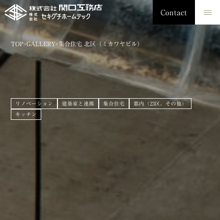
Contact
TOP
GALLERY
集合住宅 北区（ミカワヤビル）
>
>
リノベーション
建築家と連携
集合住宅
都内（23区、その他）
キッチン